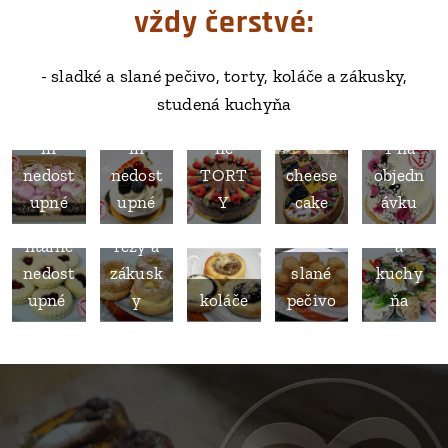
vždy čerstvé:
- sladké a slané pečivo, torty, koláče a zákusky,
čajové
počas
počas
studená kuchyňa
a
prázdn
prázdn
základ
TORT
trvanli
in
in
né
Y na
vé
nedost
nedost
TORT
cheese
objedn
pečivo
upné
upné
Y
cake
ávku
mome
studen
ntálne
rezy a
á
nedost
zákusk
slané
kuchy
upné
y
koláče
pečivo
ňa