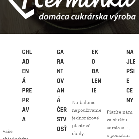
CHL
GA
EK
NA
AD
RA
O
JLE
EN
NT
BA
PŠI
Á
OV
LEN
E
PRE
AN
IE
CE
PR
Á
NY
Na balenie
AV
ČER
nepoužívame
Platíte nám
jednorázové
A
STV
za službu
plastové
čerstvosti,
OSŤ
Vaše
obaly.
s použitím
objednávky