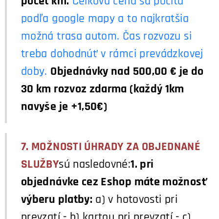
počet km.
Celková cena sa počíta
podľa google mapy a to najkratšia
možná trasa autom. Čas rozvozu si
treba dohodnúť v rámci prevádzkovej
doby.
Objednávky nad 500,00 € je do
30 km rozvoz zdarma (každý 1km
navyše je +1,50€)
7. MOŽNOSTI ÚHRADY ZA OBJEDNANÉ
SLUŽBY
sú nasledovné
:
1. pri
objednávke cez Eshop máte možnosť
výberu platby:
a) v hotovosti pri
prevzatí - b) kartou pri prevzatí - c)