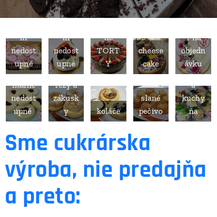
čajové
počas
počas
a
prázdn
prázdn
základ
TORT
trvanli
in
in
né
Y na
vé
nedost
nedost
TORT
cheese
objedn
pečivo
upné
upné
Y
cake
ávku
mome
studen
ntálne
rezy a
á
nedost
zákusk
slané
kuchy
upné
y
koláče
pečivo
ňa
Sme cukrárska
výroba, nie predajňa
a preto: