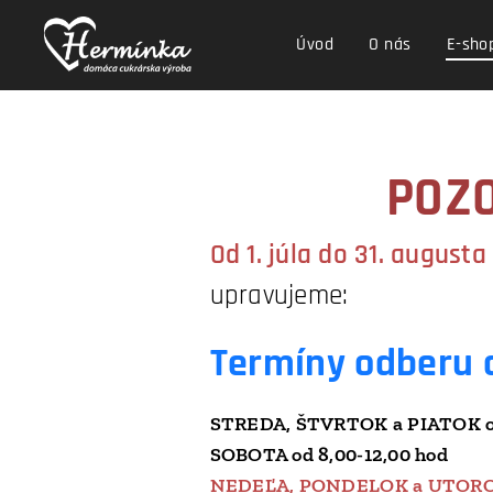
Úvod
O nás
E-sho
POZO
Od 1. júla do 31. augusta
upravujeme:
Termíny odberu 
STREDA, ŠTVRTOK a PIATOK od 6
SOBOTA od 8,00-12,00 hod
NEDEĽA, PONDELOK a UTOR