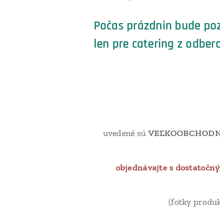
Počas prázdnin bude poz
len pre catering z odbe
uvedené sú
VEĽKOOBCHODNÉ C
objednávajte s dostatočn
(fotky produ