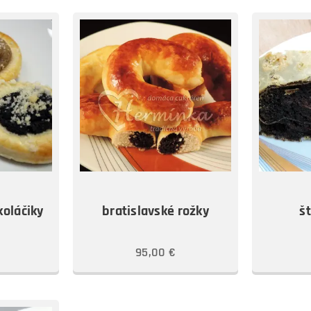
koláčiky
bratislavské rožky
š
95,00
€