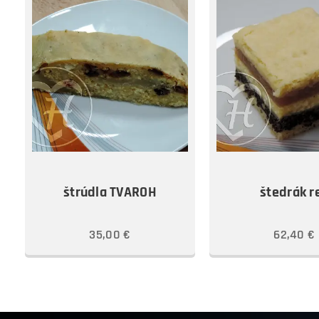
štrúdla TVAROH
štedrák r
35,00
€
62,40
€