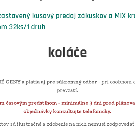
astavený kusový predaj zákuskov a MIX kr
rom 32ks/1 druh
koláče
ENY a platia aj pre súkromný odber
- pri osobnom o
prevzatí.
ým časovým predstihom - minimálne 3 dni pred pláno
objednávky konzultujte telefonicky.
ktov sú ilustračné a zdobenie na nich nemusí zodpovedať 