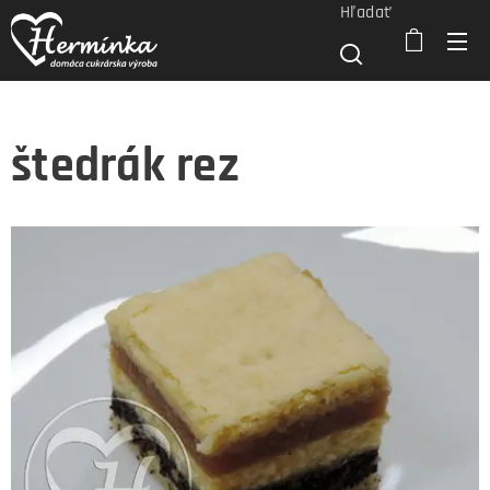
Hľadať
štedrák rez