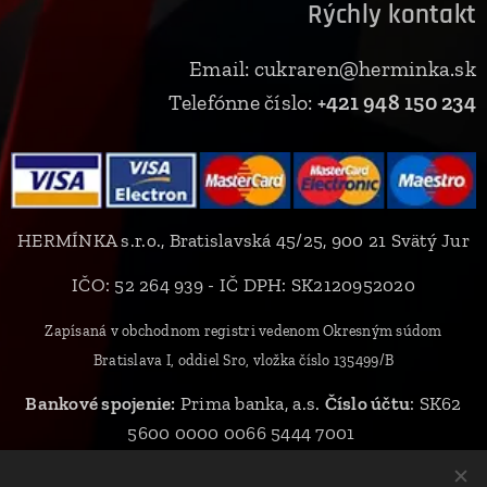
Rýchly kontakt
Email: cukraren@herminka.sk
Telefónne číslo:
+421 948 150 234
HERMÍNKA s.r.o., Bratislavská 45/25, 900 21 Svätý Jur
IČO: 52 264 939 - IČ DPH: SK2120952020
Zapísaná v obchodnom registri vedenom Okresným súdom
Bratislava I, oddiel Sro, vložka číslo 135499/B
Bankové spojenie:
Prima banka, a.s.
Číslo účtu
: SK62
5600 0000 0066 5444 7001