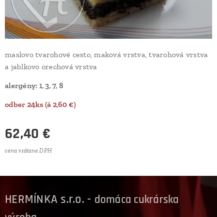
maslovo tvarohové cesto, maková vrstva, tvarohová vrstva
a jablkovo orechová vrstva
alergény: 1, 3, 7, 8
odber 24ks (á 2,60 €)
62,40
€
cena vrátane DPH
HERMÍNKA s.r.o. -
domáca cukrárska