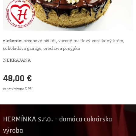
zloženie:
orechový piškót, varený maslový vanilkový krém,
čokoládová ganage, orechová posýpka
NEKRÁJANÁ
48,00
€
cena vrátane DPH
HERMÍNKA s.r.o. -
domáca cukrárska
výroba