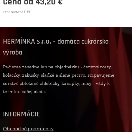
Cena od
43,20
€
cena vrátane DPH
HERMÍNKA s.r.o. -
domáca cukrárska
výroba
Pečieme zásadne len na objednávku - čerstvé torty,
koláčiky, zákusky, sladké a slané pečivo. Pripavujeme
čerstvé obložené chlebíčky, kanapky, misy - vždy k
termínu vašej akcie.
INFORMÁCIE
Obchodné podmienky