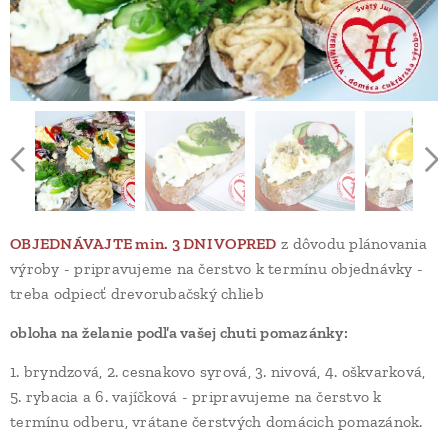
oškvarková pomazánka
bryndzová pomazánka
rybacia pomazánka
cesnaková so syrom
nivová pomazánka
OBJEDNÁVAJTE min. 3 DNI VOPRED
z dôvodu plánovania
výroby - pripravujeme na čerstvo k termínu objednávky -
treba odpiecť drevorubačský chlieb
obloha na želanie podľa vašej chuti pomazánky:
1. bryndzová, 2. cesnakovo syrová, 3. nivová, 4. oškvarková,
5. rybacia a 6. vajíčková - pripravujeme na čerstvo k
termínu odberu, vrátane čerstvých domácich pomazánok.