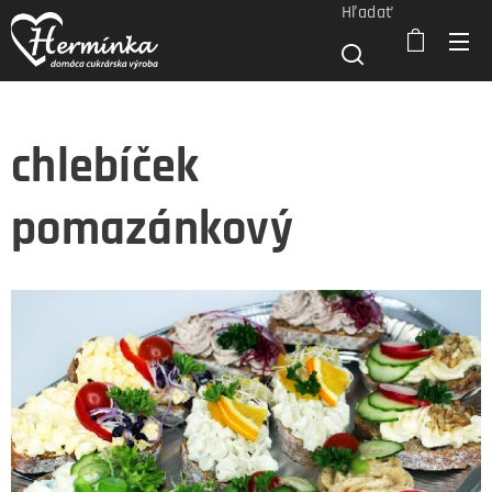
Hľadať
chlebíček
pomazánkový