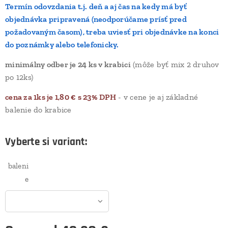
Termín odovzdania t.j. deň a aj čas na kedy má byť
objednávka pripravená (neodporúčame prísť pred
požadovaným časom), treba uviesť pri objednávke na konci
do poznámky alebo telefonicky.
minimálny odber je 24 ks v krabici
(môže byť mix 2 druhov
po 12ks)
cena za 1ks je 1,80 € s 23% DPH
- v cene je aj základné
balenie do krabice
Vyberte si variant:
baleni
e