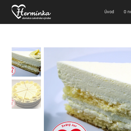
Úvod
O n