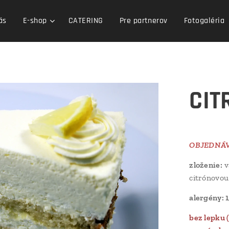
ás
E-shop
CATERING
Pre partnerov
Fotogaléria
CIT
OBJEDNÁVK
zloženie:
v
citrónovou
alergény: 1,
bez lepku 