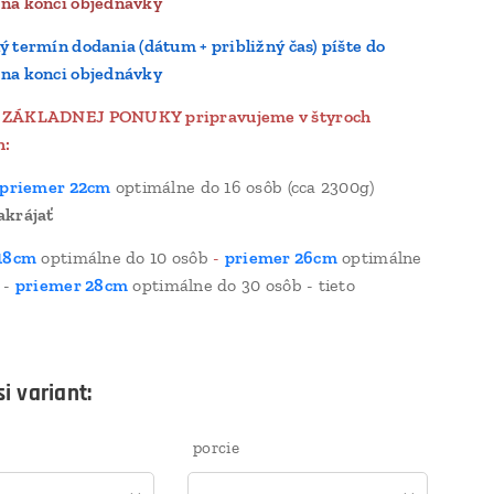
na konci objednávky
 termín dodania (dátum + približný čas) píšte do
na konci objednávky
 ZÁKLADNEJ PONUKY pripravujeme v štyroch
h:
 priemer 22cm
optimálne do 16 osôb (cca 2300g)
akrájať
18cm
optimálne do 10 osôb
-
priemer 26cm
optimálne
 -
priemer 28cm
optimálne do 30 osôb - tieto
i variant:
porcie