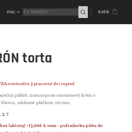
Viac
Košík
RÓN torta
A minimálne 3 pracovné dni vopred
aječný piškót, mascarpone smotanový krém s
 šťavou, zdobené plátkom citrónu
 3, 7
(bez laktózy) +13,00€ k cene - požiadavku píšte do