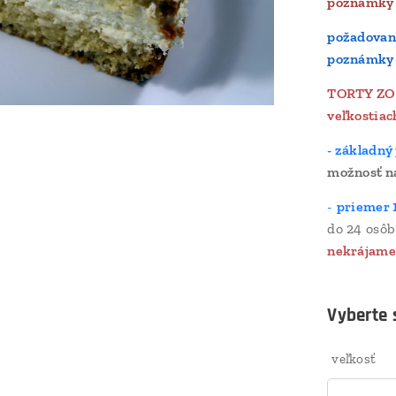
poznámky 
požadovaný
poznámky 
TORTY ZO
veľkostiac
- základný
možnosť n
-
priemer 
do 24 osôb
nekrájame
Vyberte s
veľkosť