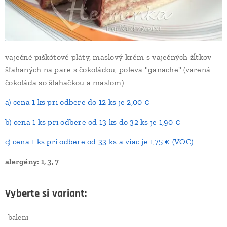
vaječné piškótové pláty, maslový krém s vaječných žĺtkov
šľahaných na pare s čokoládou, poleva "ganache" (varená
čokoláda so šlahačkou a maslom)
a) cena 1 ks pri odbere do 12 ks je 2,00 €
b) cena 1 ks pri odbere od 13 ks do 32 ks je 1,90 €
c) cena 1 ks pri odbere od 33 ks a viac je 1,75 € (VOC)
alergény: 1, 3, 7
Vyberte si variant:
baleni