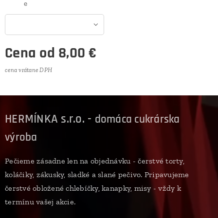
e
Cena od
8,00
€
cena vrátane DPH
HERMÍNKA s.r.o. -
domáca cukrárska
výroba
Pečieme zásadne len na objednávku - čerstvé torty,
koláčiky, zákusky, sladké a slané pečivo. Pripavujeme
čerstvé obložené chlebíčky, kanapky, misy - vždy k
termínu vašej akcie.