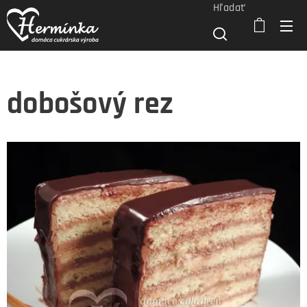
Hľadať
dobošový rez