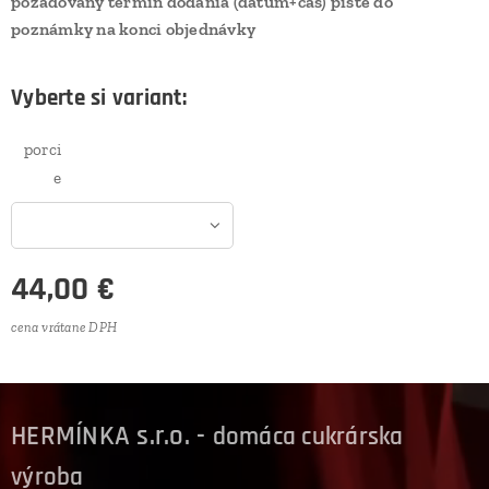
požadovaný termín dodania (dátum+čas) píšte do
poznámky na konci objednávky
Vyberte si variant:
porci
e
44,00
€
cena vrátane DPH
HERMÍNKA s.r.o. -
domáca cukrárska
výroba