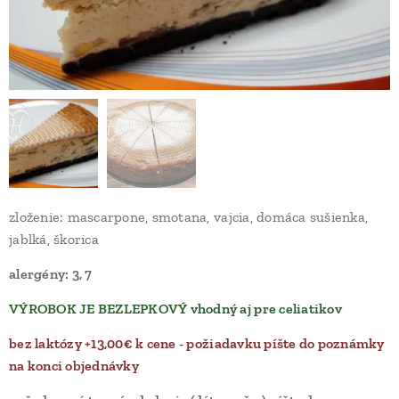
zloženie: mascarpone, smotana, vajcia, domáca sušienka,
jablká, škorica
alergény: 3, 7
VÝROBOK JE BEZLEPKOVÝ vhodný aj pre celiatikov
bez laktózy +13,00€ k cene - požiadavku píšte do poznámky
na konci objednávky