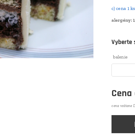
c) cena 1 k
alergény: 1,
Vyberte s
balenie
Cena
cena vrátane