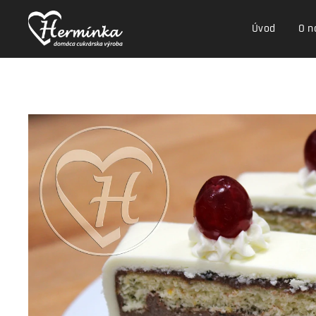
Úvod
O n