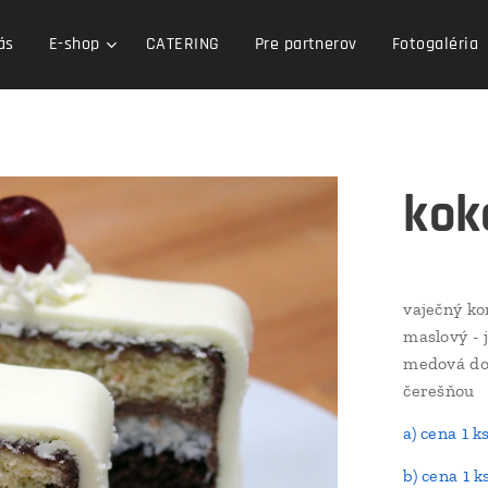
ás
E-shop
CATERING
Pre partnerov
Fotogaléria
kok
vaječný ko
maslový - 
medová do
čerešňou
a) cena 1 k
b) cena 1 k