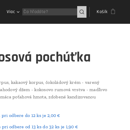
Viac
Košík
osová pochúťka
rpus, kakaový korpus, čokoládový krém - varený
jahodový džem - kokosovo rumová vrstva - madľovo
máca poťahová hmota, zdobené kandizovanou
s pri odbere do 12 ks je 2,00 €
s pri odbere od 13 ks do 32 ks je 1,90 €