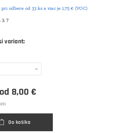
s pri odbere od 33 ks a viac je 1,75 € (VOC)
 3, 7
i variant:
 od
8,00
€
 DPH
Do košíka