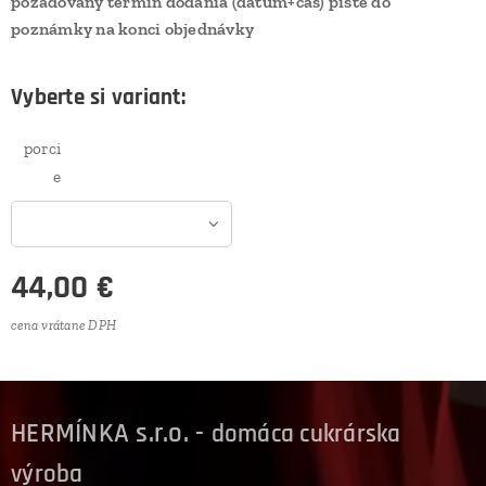
požadovaný termín dodania (dátum+čas) píšte do
poznámky na konci objednávky
Vyberte si variant:
porci
e
44,00
€
cena vrátane DPH
HERMÍNKA s.r.o. -
domáca cukrárska
výroba