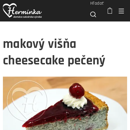
Hľadať
makový višňa
cheesecake pečený