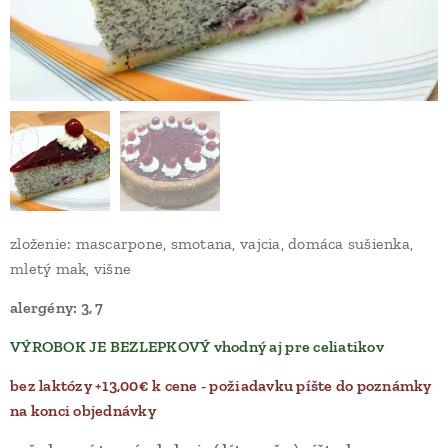
zloženie: mascarpone, smotana, vajcia, domáca sušienka,
mletý mak, višne
alergény: 3, 7
VÝROBOK JE BEZLEPKOVÝ vhodný aj pre celiatikov
bez laktózy +13,00€ k cene - požiadavku píšte do poznámky
na konci objednávky