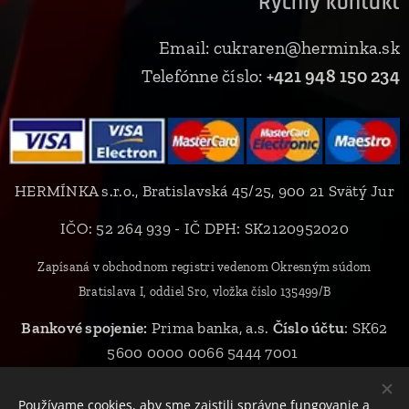
Rýchly kontakt
Email: cukraren@herminka.sk
Telefónne číslo:
+421 948 150 234
HERMÍNKA s.r.o., Bratislavská 45/25, 900 21 Svätý Jur
IČO: 52 264 939 - IČ DPH: SK2120952020
Zapísaná v obchodnom registri vedenom Okresným súdom
Bratislava I, oddiel Sro, vložka číslo 135499/B
Bankové spojenie:
Prima banka, a.s.
Číslo účtu
: SK62
5600 0000 0066 5444 7001
Používame cookies, aby sme zaistili správne fungovanie a