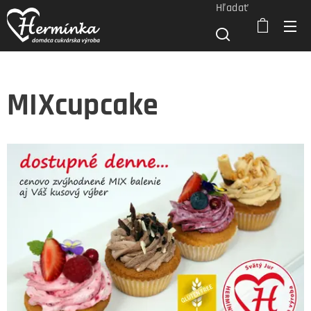
Hľadať
MIXcupcake