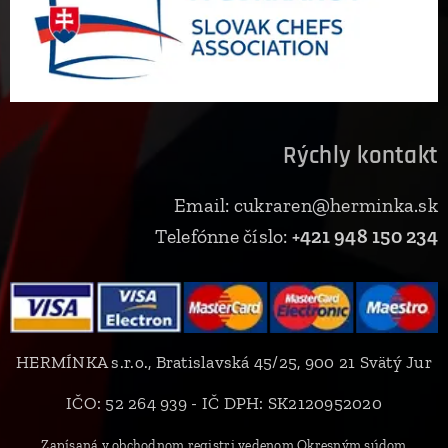
Rýchly kontakt
Email: cukraren@herminka.sk
Telefónne číslo:
+421 948 150 234
HERMÍNKA s.r.o., Bratislavská 45/25, 900 21 Svätý Jur
IČO: 52 264 939 - IČ DPH: SK2120952020
Zapísaná v obchodnom registri vedenom Okresným súdom