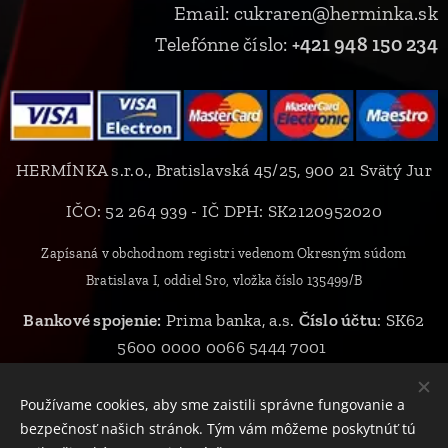
Email: cukraren@herminka.sk
Telefónne číslo:
+421 948 150 234
HERMÍNKA s.r.o., Bratislavská 45/25, 900 21 Svätý Jur
IČO: 52 264 939 - IČ DPH: SK2120952020
Zapísaná v obchodnom registri vedenom Okresným súdom
Bratislava I, oddiel Sro, vložka číslo 135499/B
Bankové spojenie:
Prima banka, a.s.
Číslo účtu
: SK62
5600 0000 0066 5444 7001
Používame cookies, aby sme zaistili správne fungovanie a
bezpečnosť našich stránok. Tým vám môžeme poskytnúť tú
© 2019 HERMÍNKA s.r.o., všetky práva vyhradené
Cookies