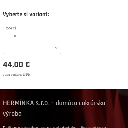
Vyberte si variant:
porci
e
44,00
€
cena vrátane DPH
HERMÍNKA s.r.o. -
domáca cukrárska
výroba
Pečieme zásadne len na objednávku - čerstvé torty,