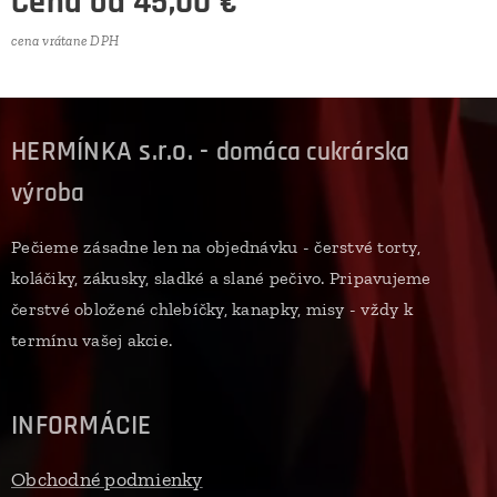
Cena od
45,00
€
cena vrátane DPH
HERMÍNKA s.r.o. -
domáca cukrárska
výroba
Pečieme zásadne len na objednávku - čerstvé torty,
koláčiky, zákusky, sladké a slané pečivo. Pripavujeme
čerstvé obložené chlebíčky, kanapky, misy - vždy k
termínu vašej akcie.
INFORMÁCIE
Obchodné podmienky