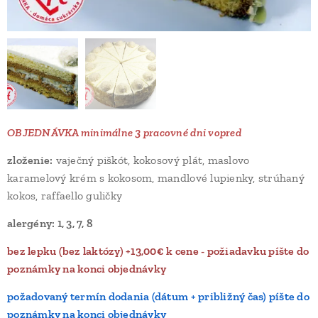
OBJEDNÁVKA minimálne 3 pracovné dni vopred
zloženie:
vaječný piškót, kokosový plát, maslovo
karamelový krém s kokosom, mandlové lupienky, strúhaný
kokos, raffaello guličky
alergény: 1, 3, 7, 8
bez lepku (bez laktózy) +13,00€ k cene - požiadavku píšte do
poznámky na konci objednávky
požadovaný termín dodania (dátum + približný čas) píšte do
poznámky na konci objednávky