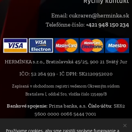
Rýchly kontakt
Email: cukraren@herminka.sk
Telefónne číslo:
+421 948 150 234
HERMÍNKA s.r.o., Bratislavská 45/25, 900 21 Svätý Jur
IČO: 52 264 939 - IČ DPH: SK2120952020
Zapísaná v obchodnom registri vedenom Okresným súdom
Bratislava I, oddiel Sro, vložka číslo 135499/B
Bankové spojenie:
Prima banka, a.s.
Číslo účtu
: SK62
5600 0000 0066 5444 7001
Používame cookies, aby sme zaistili správne fungovanie a