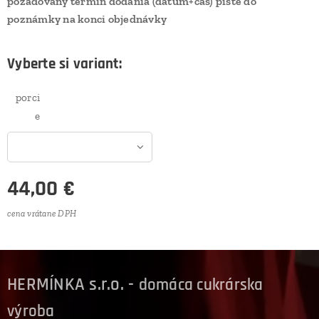
požadovaný termín dodania (dátum+čas) píšte do
poznámky na konci objednávky
Vyberte si variant:
porci
e
44,00
€
cena vrátane DPH
HERMÍNKA s.r.o. -
domáca cukrárska
výroba