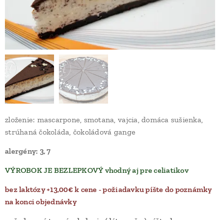
zloženie: mascarpone, smotana, vajcia, domáca sušienka,
strúhaná čokoláda, čokoládová gange
alergény: 3, 7
VÝROBOK JE BEZLEPKOVÝ vhodný aj pre celiatikov
bez laktózy +13,00€ k cene - požiadavku píšte do poznámky
na konci objednávky