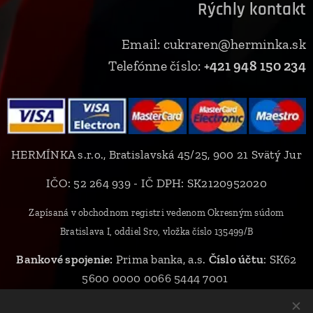
Rýchly kontakt
Email: cukraren@herminka.sk
Telefónne číslo:
+421 948 150 234
HERMÍNKA s.r.o., Bratislavská 45/25, 900 21 Svätý Jur
IČO: 52 264 939 - IČ DPH: SK2120952020
Zapísaná v obchodnom registri vedenom Okresným súdom
Bratislava I, oddiel Sro, vložka číslo 135499/B
Bankové spojenie:
Prima banka, a.s.
Číslo účtu
: SK62
5600 0000 0066 5444 7001