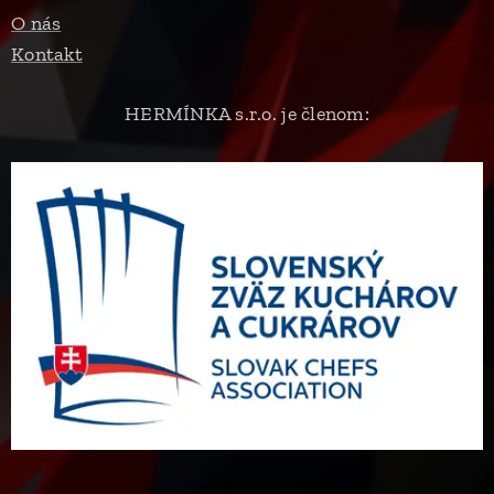
O nás
Kontakt
HERMÍNKA s.r.o. je členom: