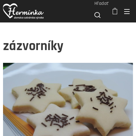
Hľadať
zázvorníky