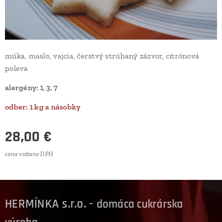
múka, maslo, vajcia, čerstvý strúhaný zázvor, citrónová
poleva
alergény: 1, 3, 7
odber: 1 kg a násobky
28,00
€
cena vrátane DPH
HERMÍNKA s.r.o. -
domáca cukrárska