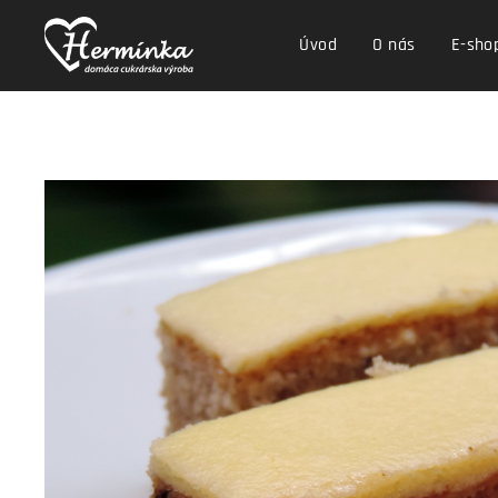
Úvod
O nás
E-sho