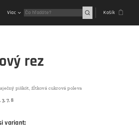
Viac
Košík
kový rez
aječný piškót, žĺtková cukrová poleva
 3, 7, 8
i variant: