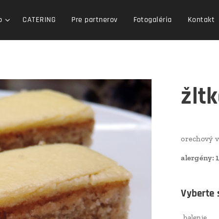
p
CATERING
Pre partnerov
Fotogaléria
Kontakt
žlt
orechový v
alergény: 1,
Vyberte s
balenie