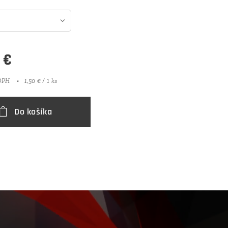
€
 DPH
1,50 € / 1 ks
Do košíka